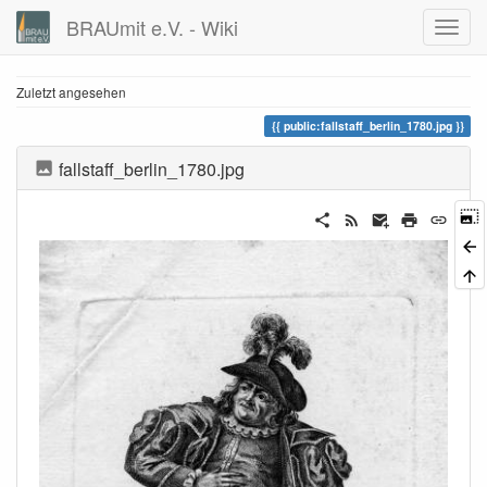
BRAUmit e.V. - Wiki
Zuletzt angesehen
public:fallstaff_berlin_1780.jpg
fallstaff_berlin_1780.jpg