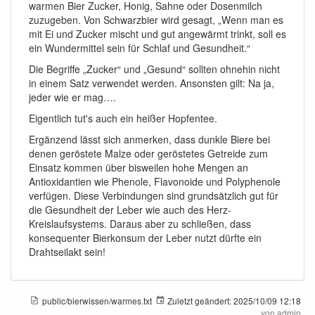
warmen Bier Zucker, Honig, Sahne oder Dosenmilch
zuzugeben. Von Schwarzbier wird gesagt, „Wenn man es
mit Ei und Zucker mischt und gut angewärmt trinkt, soll es
ein Wundermittel sein für Schlaf und Gesundheit.“
Die Begriffe „Zucker“ und „Gesund“ sollten ohnehin nicht
in einem Satz verwendet werden. Ansonsten gilt: Na ja,
jeder wie er mag….
Eigentlich tut's auch ein heißer Hopfentee.
Ergänzend lässt sich anmerken, dass dunkle Biere bei
denen geröstete Malze oder geröstetes Getreide zum
Einsatz kommen über bisweilen hohe Mengen an
Antioxidantien wie Phenole, Flavonoide und Polyphenole
verfügen. Diese Verbindungen sind grundsätzlich gut für
die Gesundheit der Leber wie auch des Herz-
Kreislaufsystems. Daraus aber zu schließen, dass
konsequenter Bierkonsum der Leber nutzt dürfte ein
Drahtseilakt sein!
public/bierwissen/warmes.txt
Zuletzt geändert:
2025/10/09 12:18
von
admin